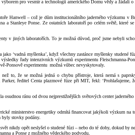
ed výborem pro vesmír a technologii amerického Domu vědy a žádali o 
toře Hanwell – což je dům institucionálního jaderného výzkumu v B
na a Stanleye Ponse. Ze ostatních laboratoří po celém světě, které 
nty v jiných laboratořích. To je možná důvod, proč jsme nebyli scho
va jako ‘vadná myšlenka’, když všechny zastánce myšlenky studené fúze
l výsledky řady intenzivních výzkumů experimentu Fleischmanna-Ponse
ově-Ponsově experimentu
možná vůbec nevyskytovaly.
než to, že se možná jedná o chybu přístroje, která nemá s paprsky 
arker, ředitel Centa plazmové fúze při MIT, řekl: ‘Prohlašujeme, že 
ala osudnou ránu od dvou nejprestižnějších světových center jaderného 
rické ministerstvo energetiky odmítá financovat jakýkoli výzkum na t
ch byly stovky podány.
svět nikdy opět neslyšel o studené fúzi – nebo do té doby, dokud by 
ischmanna a Ponse z možného vědeckého podvodu.