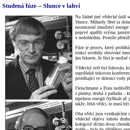
Studená fúze -- Slunce v lahvi
Na žádné jiné vědecké úsilí se
Slunce. Miliardy liber (a dol
neomezené množství energie n
poprvé spatřili svýma jasným
v nedohlednu. Protože překážk
Fúze je proces, který probíhá
reakci uvolnily obrovské množs
jim řeknete, že fúzi je možné 
Vědecký svět byl šokován, kd
uspořádali tiskovou konferenc
probíhající ve sklenici vody p
Fleischmann a Pons nedůvěřiv
z platiny, druhá z palladia – 
tepelnou energii čtyřikrát až
takže, řekli vědci, to musí být
Oba vědci jsou vynikajícími 
vědecké objevy tohoto druh
kolegové těchto dvou chemiků z
dobře – byly by přiděleny pe