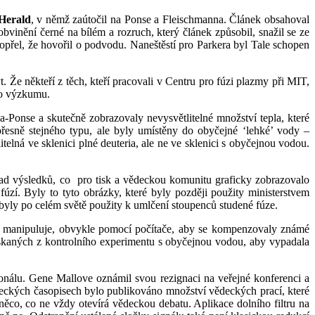
Herald
, v němž zaútočil na Ponse a Fleischmanna. Článek obsahoval
nění černé na bílém a rozruch, který článek způsobil, snažil se ze
 popřel, že hovořil o podvodu. Naneštěstí pro Parkera byl Tale schopen
 Že někteří z těch, kteří pracovali v Centru pro fúzi plazmy při MIT,
ího výzkumu.
Ponse a skutečně zobrazovaly nevysvětlitelné množství tepla, které
přesně stejného typu, ale byly umístěny do obyčejné ‘lehké’ vody –
elná ve sklenici plné deuteria, ale ne ve sklenici s obyčejnou vodou.
sad výsledků, co
pro tisk a vědeckou komunitu graficky zobrazovalo
úzí. Byly to tyto obrázky, které byly později použity ministerstvem
byly po celém světě použity k umlčení stoupenců studené fúze.
aty manipuluje, obvykle pomocí počítače, aby se kompenzovaly známé
získaných z kontrolního experimentu s obyčejnou vodou, aby vypadala
sonálu. Gene Mallove oznámil svou rezignaci na veřejné konferenci a
deckých časopisech bylo publikováno množství vědeckých prací, které
e něco, co ne vždy otevírá vědeckou debatu. Aplikace dolního filtru na