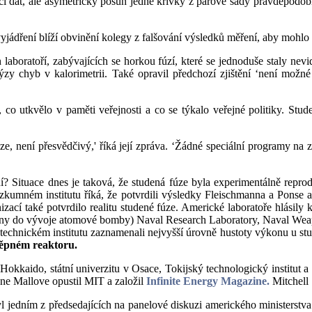
cí dat, ale asymetrický posun jedné křivky z párové sady pravděpodobn
yjádření blíží obvinění kolegy z falšování výsledků měření, aby mohlo
laboratoří, zabývajících se horkou fúzí, které se jednoduše staly nevi
lýzy chyb v kalorimetrii. Také opravil předchozí zjištění ‘není mož
 co utkvělo v paměti veřejnosti a co se týkalo veřejné politiky. Stud
, není přesvědčivý,' říká její zpráva. ‘Žádné speciální programy na 
? Situace dnes je taková, že studená fúze byla experimentálně reprod
umném institutu říká, že potvrdili výsledky Fleischmanna a Ponse a
izací také potvrdilo realitu studené fúze. Americké laboratoře hlási
ojeny do vývoje atomové bomby) Naval Research Laboratory, Naval We
echnickém institutu zaznamenali nejvyšší úrovně hustoty výkonu u stud
těpném reaktoru.
 Hokkaido, státní univerzitu v Osace, Tokijský technologický institut 
ne Mallove opustil MIT a založil
Infinite Energy Magazine.
Mitchell
jedním z předsedajících na panelové diskuzi amerického ministerstva en