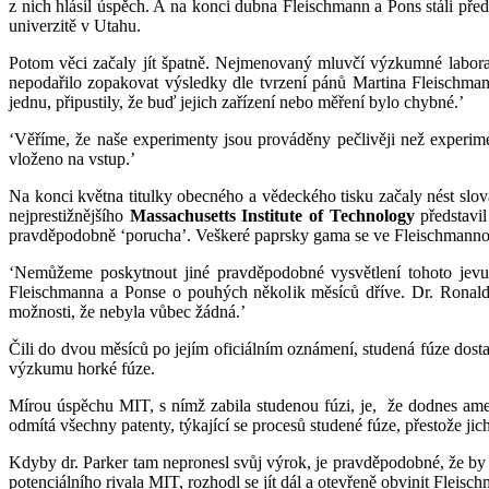
z nich hlásil úspěch. A na konci dubna Fleischmann a Pons stáli př
univerzitě v Utahu.
Potom věci začaly jít špatně. Nejmenovaný mluvčí výzkumné labora
nepodařilo zopakovat výsledky dle tvrzení pánů Martina Fleischman
jednu, připustily, že buď jejich zařízení nebo měření bylo chybné.’
‘Věříme, že naše experimenty jsou prováděny pečlivěji než experime
vloženo na vstup.’
Na konci května titulky obecného a vědeckého tisku začaly nést slo
nejprestižnějšího
Massachusetts Institute of Technology
představi
pravděpodobně ‘porucha’. Veškeré paprsky gama se ve Fleischmann
‘Nemůžeme poskytnout jiné pravděpodobné vysvětlení tohoto jevu 
Fleischmanna a Ponse o pouhých několik měsíců dříve. Dr. Ronald P
možnosti, že nebyla vůbec žádná.’
Čili do dvou měsíců po jejím oficiálním oznámení, studená fúze dost
výzkumu horké fúze.
Mírou úspěchu MIT, s nímž zabila studenou fúzi, je,
že dodnes ame
odmítá všechny patenty, týkající se procesů studené fúze, přestože ji
Kdyby dr. Parker tam nepronesl svůj výrok, je pravděpodobné, že by 
potenciálního rivala MIT, rozhodl se jít dál a otevřeně obvinit Fle