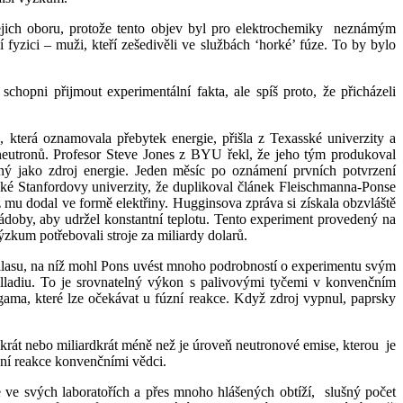
jich oboru, protože tento objev byl pro elektrochemiky
neznámým
fyzici – muži, kteří zešedivěli ve službách ‘horké’ fúze. To by bylo
chopni přijmout experimentální fakta, ale spíš proto, že přicházeli
 která oznamovala přebytek energie, přišla z Texasské univerzity a
neutronů. Profesor Steve Jones z BYU řekl, že jeho tým produkoval
lný jako zdroj energie. Jeden měsíc po oznámení prvních potvrzení
ské Stanfordovy univerzity, že duplikoval článek Fleischmanna-Ponse
 mu dodal ve formě elektřiny. Hugginsova zpráva si získala obzvláště
nádoby, aby udržel konstantní teplotu. Tento experiment provedený na
výzkum potřebovali stroje za miliardy dolarů.
llasu, na níž mohl Pons uvést mnoho podrobností o experimentu svým
lladiu. To je srovnatelný výkon s palivovými tyčemi v konvenčním
gama, které lze očekávat u fúzní reakce. Když zdroj vypnul, paprsky
nkrát nebo miliardkrát méně než je úroveň neutronové emise, kterou
je
zní reakce konvenčními vědci.
 ve svých laboratořích a přes mnoho hlášených obtíží,
slušný počet