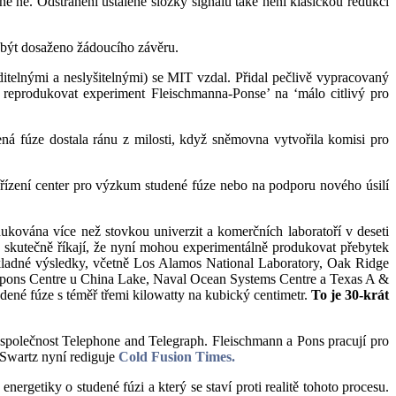
ě ne. Odstranění ustálené složky signálu také není klasickou redukcí
 být dosaženo žádoucího závěru.
ditelnými a neslyšitelnými) se MIT vzdal. Přidal pečlivě vypracovaný
né reprodukovat experiment Fleischmanna-Ponse’ na ‘málo citlivý pro
ená fúze dostala ránu z milosti, když sněmovna vytvořila komisi pro
zřízení center pro výzkum studené fúze nebo na podporu nového úsilí
ukována více než stovkou univerzit a komerčních laboratoří v deseti
 skutečně říkají, že nyní mohou experimentálně produkovat přebytek
ly kladné výsledky, včetně Los Alamos National Laboratory, Oak Ridge
apons Centre u China Lake, Naval Ocean Systems Centre a Texas A &
ené fúze s téměř třemi kilowatty na kubický centimetr.
To je 30-krát
a společnost Telephone and Telegraph. Fleischmann a Pons pracují pro
 Swartz nyní rediguje
Cold Fusion Times.
ergetiky o studené fúzi a který se staví proti realitě tohoto procesu.