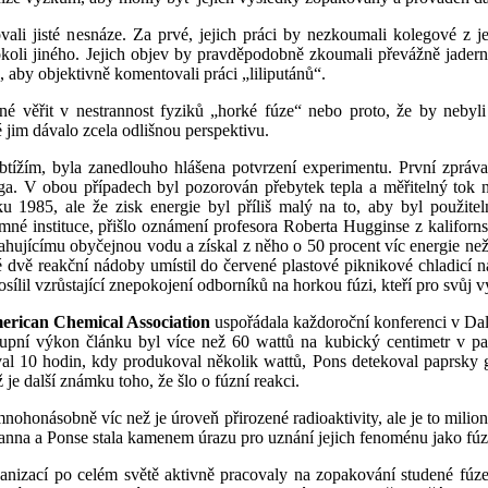
li jisté nesnáze. Za prvé, jejich práci by nezkoumali kolegové z je
koli jiného. Jejich objev by pravděpodobně zkoumali převážně jaderní 
 aby objektivně komentovali práci „liliputánů“.
 věřit v nestrannost fyziků „horké fúze“ nebo proto, že by nebyli s
 jim dávalo zcela odlišnou perspektivu.
ížím, byla zanedlouho hlášena potvrzení experimentu. První zpráva,
a. V obou případech byl pozorován přebytek tepla a měřitelný tok 
u 1985, ale že zisk energie byl příliš malý na to, aby byl použite
né instituce, přišlo oznámení profesora Roberta Hugginse z kaliforn
ahujícímu obyčejnou vodu a získal z něho o 50 procent víc energie než
é dvě reakční nádoby umístil do červené plastové piknikové chladicí 
sílil vzrůstající znepokojení odborníků na horkou fúzi, kteří pro svůj 
erican Chemical Association
uspořádala každoroční konferenci v Da
upní výkon článku byl více než 60 wattů na kubický centimetr v pa
oval 10 hodin, kdy produkoval několik wattů, Pons detekoval paprsky 
 je další známku toho, že šlo o fúzní reakci.
ohonásobně víc než je úroveň přirozené radioaktivity, ale je to milio
manna a Ponse stala kamenem úrazu pro uznání jejich fenoménu jako fú
anizací po celém světě aktivně pracovaly na zopakování studené fúze