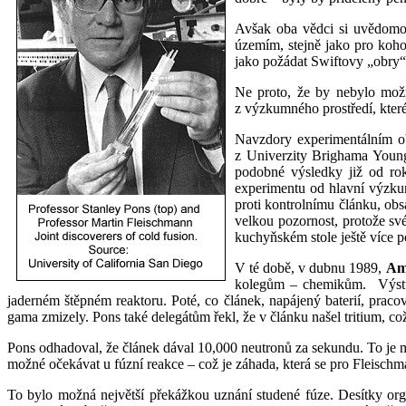
Avšak oba vědci si uvědomova
územím, stejně jako pro koho
jako požádat Swiftovy „obry“,
Ne proto, že by nebylo možné
z výzkumného prostředí, které
Navzdory experimentálním obt
z Univerzity Brighama Young
podobné výsledky již od rok
experimentu od hlavní výzkum
proti kontrolnímu článku, obs
velkou pozornost, protože sv
kuchyňském stole ještě více po
V té době, v dubnu 1989,
Am
kolegům – chemikům.
Výst
jaderném štěpném reaktoru. Poté, co článek, napájený baterií, prac
gama zmizely. Pons také delegátům řekl, že v článku našel tritium, což
Pons odhadoval, že článek dával 10,000 neutronů za sekundu. To je mn
možné očekávat u fúzní reakce – což je záhada, která se pro Fleisch
To bylo možná největší překážkou uznání studené fúze. Desítky org