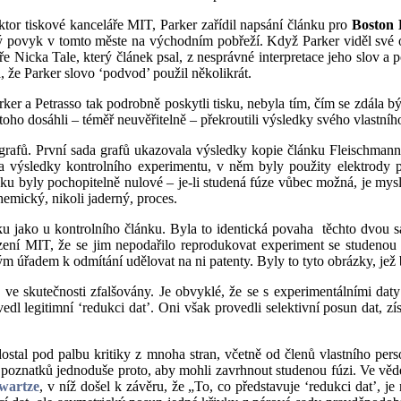
ktor tiskové kanceláře MIT, Parker zařídil napsání článku pro
Boston 
povyk v tomto měste na východním pobřeží. Když Parker viděl své obvi
ře Nicka Tale, který článek psal, z nesprávné interpretace jeho slov a
 že Parker slovo ‘podvod’ použil několikrát.
r a Petrasso tak podrobně poskytli tisku, nebyla tím, čím se zdála být.
toho dosáhli – téměř neuvěřitelně – překroutili výsledky svého vlastn
afů. První sada grafů ukazovala výsledky kopie článku Fleischmanna-
la výsledky kontrolního experimentu, v něm byly použity elektrody 
ku byly pochopitelně nulové – je-li studená fúze vůbec možná, je myslit
hemický, nikoli jaderný, proces.
u jako u kontrolního článku. Byla to identická povaha
těchto dvou 
ení MIT, že se jim nepodařilo reprodukovat experiment se studenou f
m úřadem k odmítání udělovat na ni patenty. Byly to tyto obrázky, jež 
y ve skutečnosti zfalšovány. Je obvyklé, že se s experimentálními d
dl legitimní ‘redukci dat’. Oni však provedli selektivní posun dat, 
dostal pod palbu kritiky z mnoha stran, včetně od členů vlastního per
h poznatků jednoduše proto, aby mohli zavrhnout studenou fúzi. Ve vě
Swartze
, v níž došel k závěru, že „To, co představuje ‘redukci dat’, j