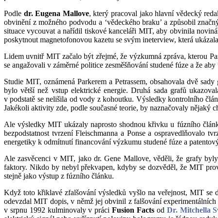
Podle
dr.
Eugena Mallove
, který pracoval jako hlavní vědecký reda
obvinění z možného podvodu a ‘vědeckého braku’ a způsobil značný 
situace vycouvat a nařídil tiskové kanceláři MIT, aby obvinila noviná
poskytnout magnetofonovou kazetu se svým ineterview, která ukázala,
Lidem uvnitř MIT začalo být zřejmé, že výzkumná zpráva, kterou Parke
se angažovali v záměrné politice zesměšňování studené fúze a že aby 
Studie MIT, oznámená Parkerem a Petrassem, obsahovala dvě sady gr
bylo větší než vstup elektrické energie. Druhá sada grafů ukazova
v podstatě se nelišila od vody z kohoutku. Výsledky kontrolního člán
Jakékoli aktivity zde, podle současné teorie, by naznačovaly nějaký c
Ale výsledky MIT ukázaly naprosto shodnou křivku u fúzního článk
bezpodstatnost tvrzení Fleischmanna a Ponse a ospravedlňovalo tvrz
energetiky k odmítnutí financování výzkumu studené fúze a patentový
Ale zasvěcenci v MIT, jako dr. Gene Mallove, věděli, že grafy byl
faktory. Nikdo by nebyl překvapen, kdyby se dozvěděl, že MIT prove
stejně jako výstup z fúzního článku.
Když toto křiklavé zfalšování výsledků vyšlo na veřejnost, MIT se 
odevzdal MIT dopis, v němž jej obvinil z falšování experimentálníc
v srpnu 1992 kulminovaly v práci
Fusion Facts
od
Dr. Mitchella 