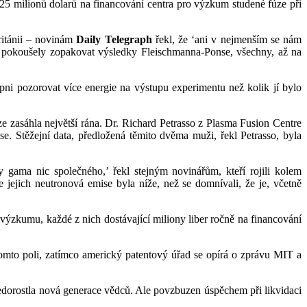
25 milionů dolarů na financování centra pro výzkum studené fúze při
ritánii – novinám
Daily Telegraph
řekl, že ‘ani v nejmenším se nám
se pokoušely zopakovat výsledky Fleischmanna-Ponse, všechny, až na
pni pozorovat více energie na výstupu experimentu než kolik jí bylo
 zasáhla největší rána. Dr. Richard Petrasso z Plasma Fusion Centre
. Stěžejní data, předložená těmito dvěma muži, řekl Petrasso, byla
gama nic společného,’ řekl stejným novinářům, kteří rojili kolem
jejich neutronová emise byla níže, než se domnívali, že je, včetně
výzkumu, každé z nich dostávající miliony liber ročně na financování
omto poli, zatímco americký patentový úřad se opírá o zprávu MIT a
nedorostla nová generace vědců. Ale povzbuzen úspěchem při likvidaci