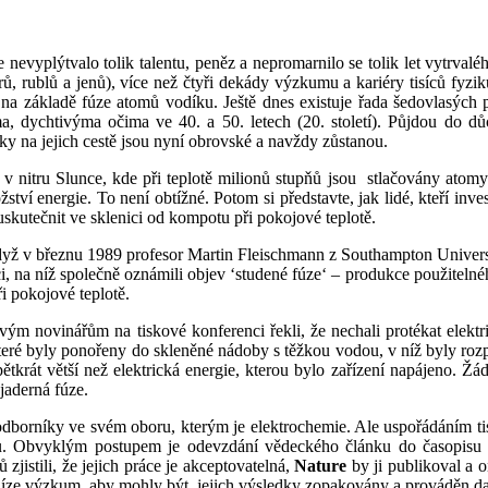
 nevyplýtvalo tolik talentu, peněz a nepromarnilo se tolik let vytrvaléh
arů, rublů a jenů), více než čtyři dekády výzkumu a kariéry tisíců fy
a základě fúze atomů vodíku. Ještě dnes existuje řada šedovlasých pro
a, dychtivýma očima ve 40. a 50. letech (20. století). Půjdou do dů
y na jejich cestě jsou nyní obrovské a navždy zůstanou.
 v nitru Slunce, kde při teplotě milionů stupňů jsou
stlačovány atomy
tví energie. To není obtížné. Potom si představte, jak lidé, kteří invest
uskutečnit ve sklenici od kompotu při pokojové teplotě.
yž v březnu 1989 profesor Martin Fleischmann z Southampton Universit
i, na níž společně oznámili objev ‘studené fúze‘ – produkce použiteln
ři pokojové teplotě.
ým novinářům na tiskové konferenci řekli, že nechali protékat elekt
které byly ponořeny do skleněné nádoby s těžkou vodou, v níž byly rozpu
 pětkrát větší než elektrická energie, kterou bylo zařízení napájeno.
 jaderná fúze.
odborníky ve svém oboru, kterým je elektrochemie. Ale uspořádáním tis
u. Obvyklým postupem je odevzdání vědeckého článku do časopis
jistili, že jejich práce je akceptovatelná,
Nature
by ji publikoval a 
níze výzkum, aby mohly být
jejich výsledky zopakovány a prováděn d