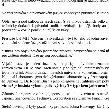
elektrický signál nebo vyříznutí poloviny hologramu je řádnou reduk
dat.“
Ve zdrženlivém a diplomatickém jazyce vědeckých publikací se toto v
Obléhaný a pod palbou ze všech stran (s výjimkou ostatních velkých 
technický dodatek k původní studii, rozebírající jemnější body ana
potvrzení’ – což je poněkud jiný šálek kávy.
Přestože byl MIT ‘chycen na švestkách’, byl to jeho původní závěr,
zkoumání studené fúze, v níž hlavní slovo dostali skeptici.
‘Důkaz pro objev nového jaderného procesu, nazývaného studená fúze
pro zjištění studené fúze nejsou opodstatněné.’
V jakém stavu je studená fúze deset let po jejím původním oznámení
zemích světa. Dr. Michael McKubre a jeho tým na Stanfordském výzk
tepla na přání. Mnoho dalších hlavních univerzit a komerčních organ
National Laboratory, (tyto dvě výzkumné laboratoře byly úzce zap
M University. Dr. Robert Bush a jeho kolegové na Kalifornském polyt
víc než je hustota výkonu palivových tyčí v typickém jaderném š
Zámořské organizace zahrnují japonskou státní univerzitu na ostrově
Japonci financovanou Technova Corporation se sídlem ve Francii. Ge
Stejně osvětlující byly poznámky profesora Johna Huizengy, který byl 