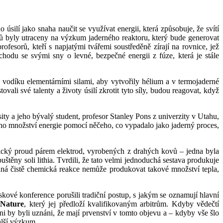
o úsilí jako snaha naučit se využívat energii, která způsobuje, že svítí
ziků byly utraceny na výzkum jaderného reaktoru, který bude generovat
fesorů, kteří s napjatými tvářemi soustředěně zírají na rovnice, jež
chodu se svými sny o levné, bezpečné energii z fúze, která je stále
 vodíku elementárními silami, aby vytvořily hélium a v termojaderné
ovali své talenty a životy úsilí zkrotit tyto síly, budou reagovat, když
y a jeho bývalý student, profesor Stanley Pons z univerzity v Utahu,
ého množství energie pomocí něčeho, co vypadalo jako jaderný proces,
rický proud párem elektrod, vyrobených z drahých kovů – jedna byla
štěny soli lithia. Tvrdili, že tato velmi jednoduchá sestava produkuje
 Žádná čistě chemická reakce nemůže produkovat takové množství tepla,
kové konference porušili tradiční postup, s jakým se oznamují hlavní
u
Nature
, který jej předloží kvalifikovaným arbitrům. Kdyby vědečtí
oni by byli uznáni, že mají prvenství v tomto objevu a – kdyby vše šlo
alší výzkum.